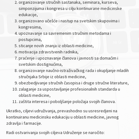
organizovanje stručnih sastanaka, seminara, kurseva,
simponzijuma i kongresa u cilju kontinuirane medicinske
edukacije,
organizovano učešće i nastup na svetskim skupovima i
kongresima,
upoznavanje sa savremenim stručnim metodama i
postupcima,
sticanje novih znanja iz oblasti medicine,
motivacija zdravstvenih radnika,
praćenje i upoznavanje članova i javnosti sa domaćim i
svetskim dostignućima,
organizovanje naučno-istraživačkog rada i okupljanje mladih
stručnjaka Srbije iz oblasti medicine,
obezbedjivanje stručnih časopisa i druge stručne literature,
zalaganje za uspostavljanje profesionalnih standarda u
oblasti medicine,
zaštita interesa i poboljšanje položaja svojih članova.
Ukratko, ciljevi udruživanja, prevashodno su usresredjeni na
kontinuiranu medicinsku edukaciju u oblasti medicine, javnog
zdravlja i farmacije.
Radi ostvarivanja svojih ciljeva Udruženje se naročito: